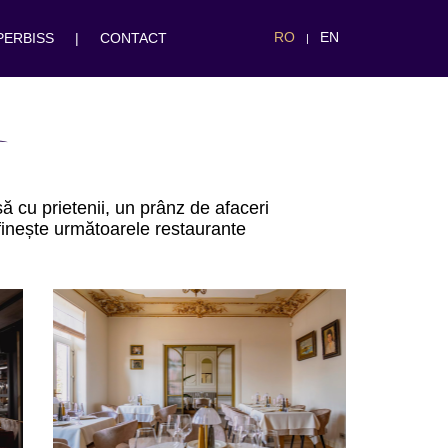
RO
EN
PERBISS
|
CONTACT
|
 cu prietenii, un prânz de afaceri
finește următoarele restaurante