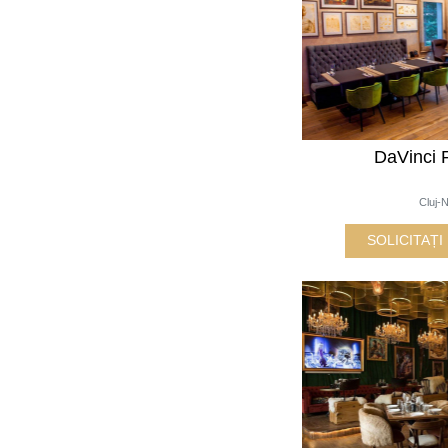
DaVinci 
Cluj-
SOLICITAȚ