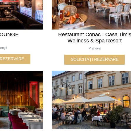
LOUNGE
Restaurant Conac - Casa Timi
Wellness & Spa Resort
rești
Prahova
I REZERVARE
SOLICITAȚI REZERVARE