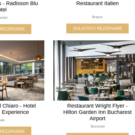
s - Radisson Blu
Restaurant Italien
tel
Brașov
rești
SOLICITAȚI REZERVARE
I REZERVARE
 Chiaro - Hotel
Restaurant Wright Flyer -
n Experience
Hilton Garden Inn Bucharest
Airport
naia
București
I REZERVARE