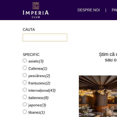
DESPRE NOI
|
PA
CAUTA
Știm că 
SPECIFIC
sau o
asiatic
(3)
Cafenea
(1)
pescăresc
(2)
franțuzesc
(2)
internațional
(43)
italienesc
(8)
japonez
(3)
libanez
(1)