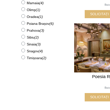
Mamaia
(4)
Bucu
Olimp
(1)
SOLICITAȚ
Oradea
(1)
Poiana Brașov
(6)
Prahova
(3)
Sibiu
(2)
Sinaia
(3)
Snagov
(4)
Timișoara
(2)
Poesia R
Bucu
SOLICITAȚ