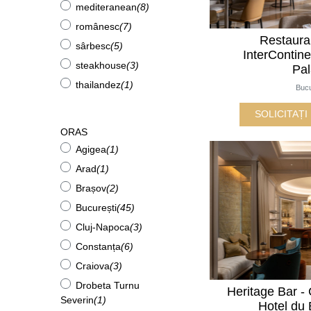
mediteranean
(8)
românesc
(7)
Restaura
sârbesc
(5)
InterContin
steakhouse
(3)
Pa
thailandez
(1)
Bucu
SOLICITAȚ
ORAS
Agigea
(1)
Arad
(1)
Brașov
(2)
București
(45)
Cluj-Napoca
(3)
Constanța
(6)
Craiova
(3)
Drobeta Turnu
Heritage Bar -
Severin
(1)
Hotel du