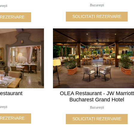
București
rești
SOLICITAȚI REZERVARE
I REZERVARE
estaurant
OLEA Restaurant - JW Marriott
Bucharest Grand Hotel
rești
București
I REZERVARE
SOLICITAȚI REZERVARE