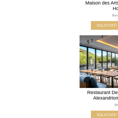
Maison des Art
Ho
Bucu
SOLICITAȚ
Restaurant Del
Alexandrio
Si
SOLICITAȚ