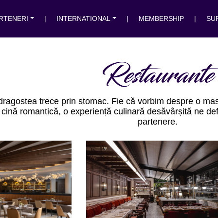
RTENERI
|
INTERNATIONAL
|
MEMBERSHIP
|
SU
Restaurante
dragostea trece prin stomac. Fie că vorbim despre o masă
 cină romantică, o experiență culinară desăvârșită ne de
partenere.