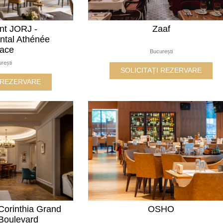
nt JORJ -
Zaaf
ental Athénée
lace
București
rești
SOLICITAȚI REZERVARE
I REZERVARE
 Corinthia Grand
OSHO
 Boulevard