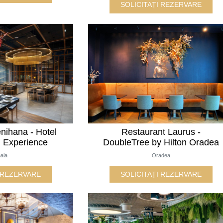
SOLICITAȚI REZERVARE
nihana - Hotel
Restaurant Laurus -
n Experience
DoubleTree by Hilton Oradea
naia
Oradea
I REZERVARE
SOLICITAȚI REZERVARE