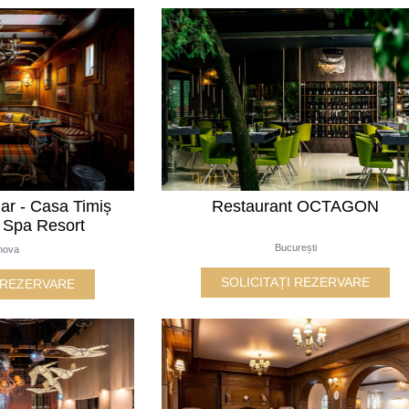
ar - Casa Timiș
Restaurant OCTAGON
 Spa Resort
București
hova
SOLICITAȚI REZERVARE
I REZERVARE